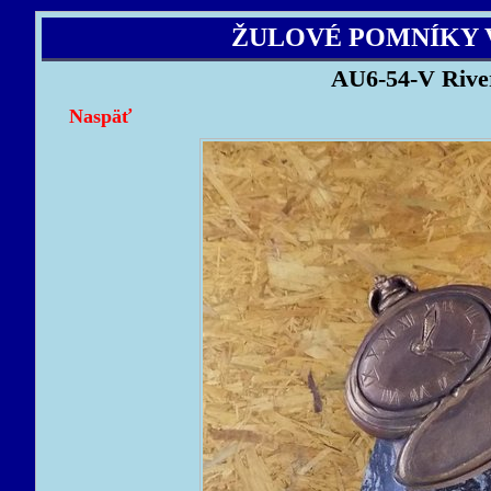
ŽULOVÉ POMNÍKY 
AU6-54-V Rive
Naspäť