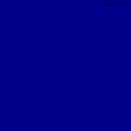
HwGallery ERROR: I