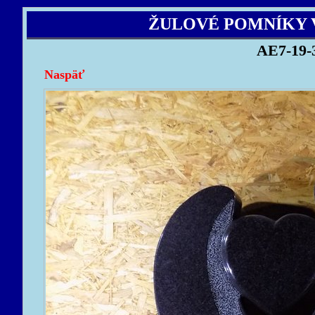
ŽULOVÉ POMNÍKY 
AE7-19-
Naspäť