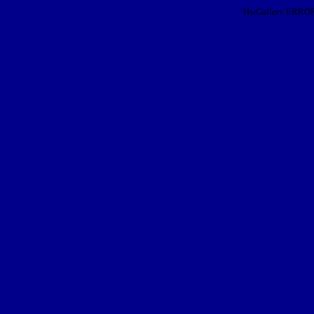
HwGallery ERROR: I